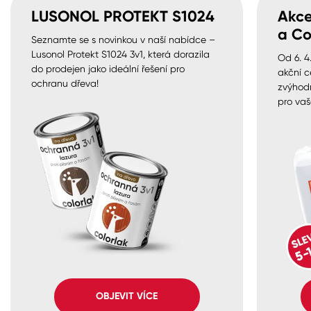
LUSONOL PROTEKT S1024
Akce
a Co
Seznamte se s novinkou v naší nabídce –
Lusonol Protekt S1024 3v1, která dorazila
Od 6. 4
do prodejen jako ideální řešení pro
akční c
ochranu dřeva!
zvýhod
pro vaš
OBJEVIT VÍCE