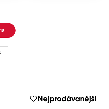
H
18
5
Nejprodávanější