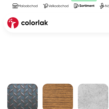
Sortiment
Maloobchod
Velkoobchod
Ná
Sortiment
Produkty na Spreje
laky
Kov
Dřevo
Beton, asfalt, minerální podkla
Plast, sklo, keramika
Stěny
Fasády