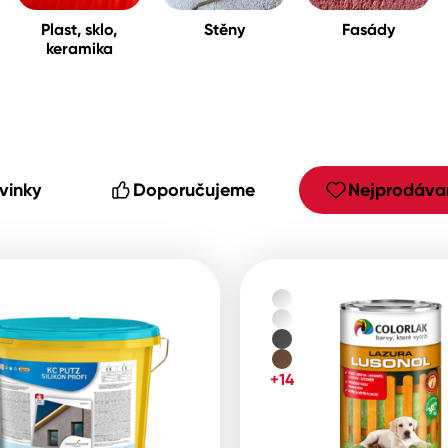
Plast, sklo,
Stěny
Fasády
keramika
cké
vinky
Doporučujeme
Nejprodávan
+14