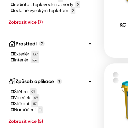
radiátor, teplovodní rozvody
2
odolné vysokým teplotám
2
Zobrazit více
(7)
KC 
Prostředí
?
Exteriér
137
Interiér
164
Způsob aplikace
?
Štětec
97
Váleček
69
Stříkání
117
Namáčení
11
Zobrazit více
(5)