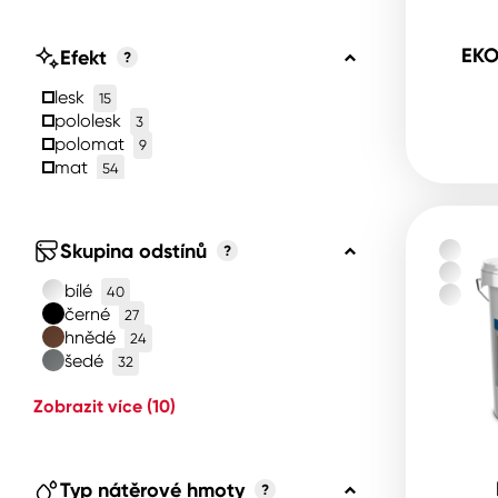
EKO
Efekt
?
lesk
15
pololesk
3
polomat
9
mat
54
Skupina odstínů
?
bílé
40
černé
27
hnědé
24
šedé
32
Zobrazit více
(10)
Typ nátěrové hmoty
?