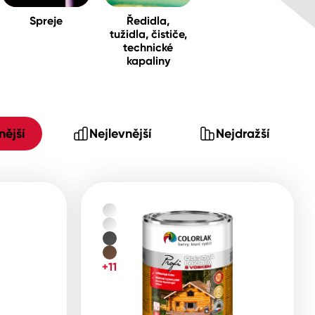
Spreje
Ředidla,
tužidla, čističe,
technické
kapaliny
ější
Nejlevnější
Nejdražší
+11