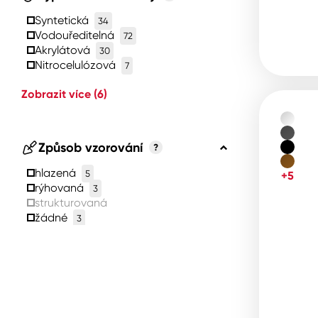
Syntetická
34
Vodouředitelná
72
Akrylátová
30
Nitrocelulózová
7
Zobrazit více
(6)
Způsob vzorování
?
hlazená
5
+5
rýhovaná
3
strukturovaná
žádné
3