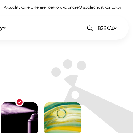
Aktuality
Kariéra
Reference
Pro akcionáře
O společnosti
Kontakty
y
CZ
B2B
orlak Dekor
CZ
orlak Profi
SK
orlak Pta
PL
EN