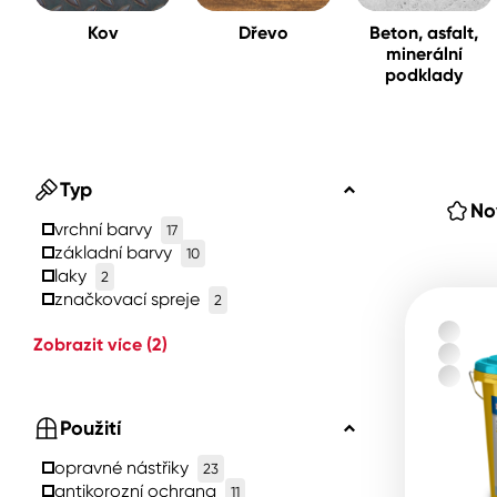
Kov
Dřevo
Beton, asfalt,
minerální
Spreje
podklady
Ředidla, tužidla, čističe, techni
kapaliny
Typ
No
vrchní barvy
17
základní barvy
10
laky
2
značkovací spreje
2
Zobrazit více
(2)
Použití
opravné nástřiky
23
antikorozní ochrana
11