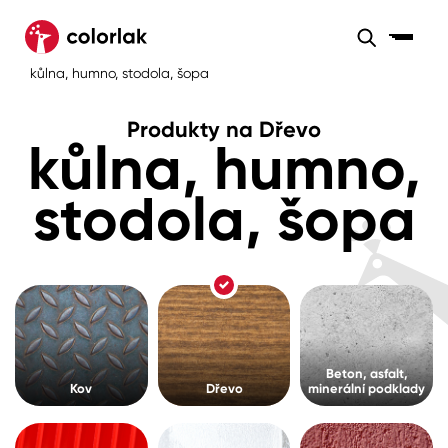
Sortiment
Produkty na Dřevo
kůlna, humno, stodola, šopa
Sortiment
Tónovací systémy
Produkty na Dřevo
Nátěrové
kůlna, humno,
Maloobchod
Velkoobchod
Sortiment
systémy
Kov
Colorlak Dekor
stodola, šopa
Sortiment
Dřevo
Colorlak Profi
Prodejny
Inspirace
Rádce
Beton, asfalt, minerální podklady
Colorlak Pta
Tónovací systémy
Plast, sklo, keramika
Beton, asfalt,
Úvod
Aktuality
Stěny
Kov
Dřevo
minerální podklady
Kariéra
Reference
Fasády