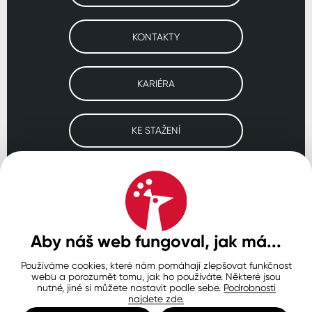
KONTAKTY
KARIÉRA
KE STAŽENÍ
Navštivte naše pobočky
ČESKO
SLOVENSKO
POLSKO
WORLDWIDE
Aby náš web fungoval, jak má...
Používáme cookies, které nám pomáhají zlepšovat funkčnost
Ochrana osobních údajů
Zásady používání souborů cookie
webu a porozumět tomu, jak ho používáte. Některé jsou
Nastavení cookies
nutné, jiné si můžete nastavit podle sebe.
Podrobnosti
najdete zde.
© Copyright 2026 COLORLAK