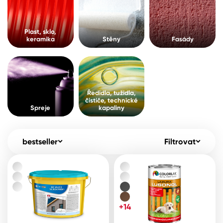
Pro akcionáře
O společnosti
Spreje
Kontakty
Plast, sklo,
keramika
Stěny
Fasády
Ředidla, tužidla, čističe, technické
kapaliny
B2B
+420 800 145 555
Po – Pá: 8:00–15:00
Česko
Slovensko
Polsko
Worldwide
Ředidla, tužidla,
čističe, technické
Spreje
kapaliny
bestseller
Filtrovat
+14