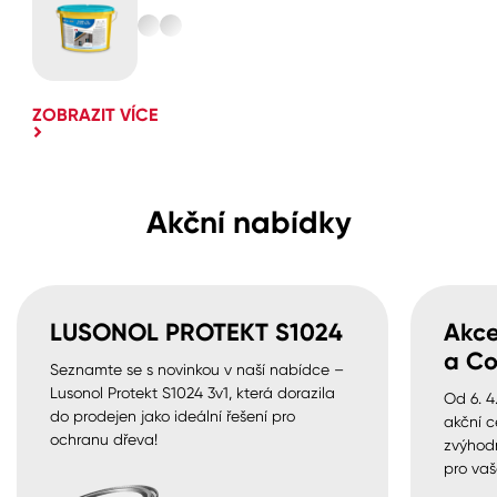
ZOBRAZIT VÍCE
Akční nabídky
LUSONOL PROTEKT S1024
Akce
a Co
Seznamte se s novinkou v naší nabídce –
Lusonol Protekt S1024 3v1, která dorazila
Od 6. 4
do prodejen jako ideální řešení pro
akční c
ochranu dřeva!
zvýhod
pro vaš