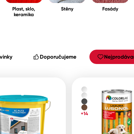
Plast, sklo,
Stěny
Fasády
keramika
cké
vinky
Doporučujeme
Nejprodávan
+14