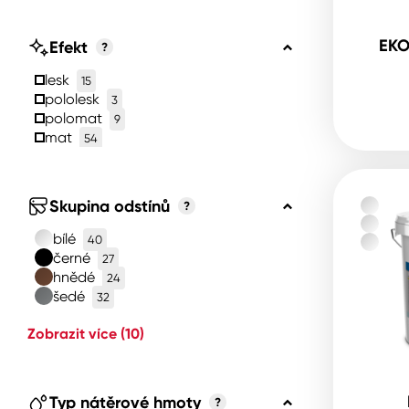
EKO
Efekt
?
lesk
15
pololesk
3
polomat
9
mat
54
Skupina odstínů
?
bílé
40
černé
27
hnědé
24
šedé
32
Zobrazit více
(10)
Typ nátěrové hmoty
?