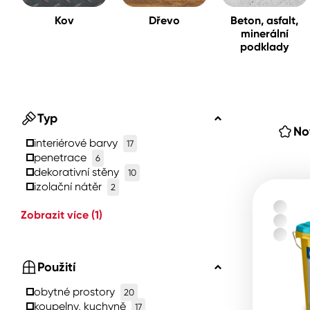
Kov
Dřevo
Beton, asfalt,
minerální
Spreje
podklady
Ředidla, tužidla, čističe, techni
kapaliny
Typ
No
interiérové ​​barvy
17
penetrace
6
dekorativní stěny
10
izolační nátěr
2
Zobrazit více
(1)
Použití
obytné prostory
20
koupelny, kuchyně
17