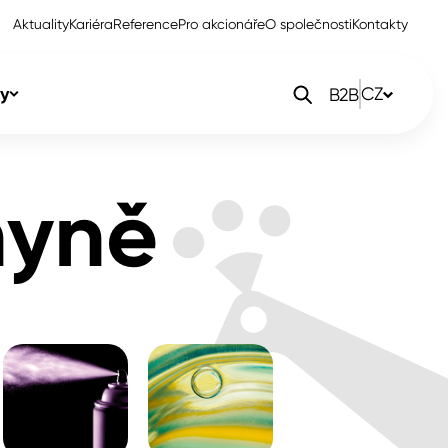
Aktuality
Kariéra
Reference
Pro akcionáře
O společnosti
Kontakty
y
CZ
B2B
orlak Dekor
CZ
hyně
orlak Profi
SK
orlak Pta
PL
EN