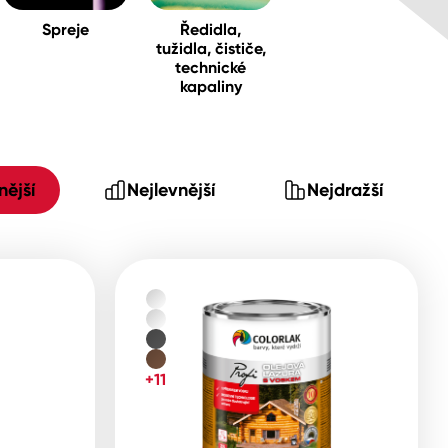
Spreje
Ředidla,
tužidla, čističe,
technické
kapaliny
ější
Nejlevnější
Nejdražší
+11