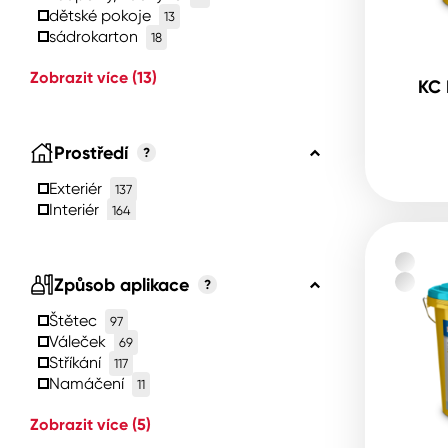
dětské pokoje
13
sádrokarton
18
Zobrazit více
(13)
KC 
Prostředí
?
Exteriér
137
Interiér
164
Způsob aplikace
?
Štětec
97
Váleček
69
Stříkání
117
Namáčení
11
Zobrazit více
(5)