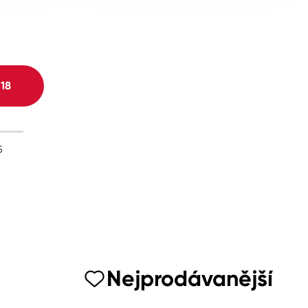
H
18
5
Nejprodávanější