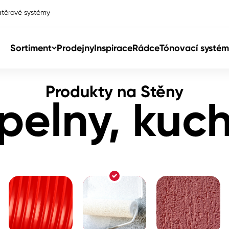
těrové systémy
yně
Sortiment
Prodejny
Inspirace
Rádce
Tónovací systém
Produkty na Stěny
Col
pelny, kuc
Col
dy
Col