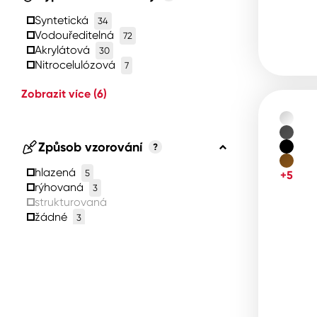
Syntetická
34
Vodouředitelná
72
Akrylátová
30
Nitrocelulózová
7
Zobrazit více
(6)
Způsob vzorování
?
hlazená
5
+5
rýhovaná
3
strukturovaná
žádné
3