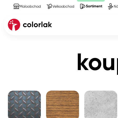
Sortiment
Maloobchod
Velkoobchod
Ná
Sortiment
Produkty na Stěny
koupelny, kuch
Kov
kou
Dřevo
Beton, asfalt, minerální podkla
Plast, sklo, keramika
Stěny
Fasády