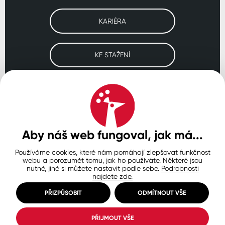
KARIÉRA
KE STAŽENÍ
Navštivte naše pobočky
ČESKO
SLOVENSKO
POLSKO
WORLDWIDE
Aby náš web fungoval, jak má...
Používáme cookies, které nám pomáhají zlepšovat funkčnost
Ochrana osobních údajů
Zásady používání souborů cookie
webu a porozumět tomu, jak ho používáte. Některé jsou
Nastavení cookies
nutné, jiné si můžete nastavit podle sebe.
Podrobnosti
najdete zde.
© Copyright 2026 COLORLAK
Created by inCUBE
PŘIZPŮSOBIT
ODMÍTNOUT VŠE
PŘIJMOUT VŠE