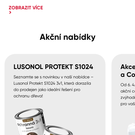
ZOBRAZIT VÍCE
Akční nabídky
LUSONOL PROTEKT S1024
Akce
a Co
Seznamte se s novinkou v naší nabídce –
Lusonol Protekt S1024 3v1, která dorazila
Od 6. 4
do prodejen jako ideální řešení pro
akční c
ochranu dřeva!
zvýhod
pro vaš