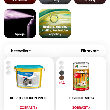
keramika
Stěny
Fasády
Pro akcionáře
O společnosti
Spreje
Kontakty
Ředidla, tužidla, čističe, technické
Ředidla, tužidla,
kapaliny
čističe, technické
B2B
+420 800 145 555
Po – Pá: 8:00–15:00
Spreje
kapaliny
Česko
Slovensko
Polsko
Worldwide
bestseller
Filtrovat
+14
KC PUTZ SILIKON PROFI
LUSONOL S1023
ZOBRAZIT
ZOBRAZIT