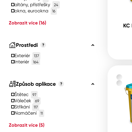
altány, přístřešky
24
okna, eurookna
16
Zobrazit více
(16)
KC 
Prostředí
?
Exteriér
137
Interiér
164
Způsob aplikace
?
Štětec
97
Váleček
69
Stříkání
117
Namáčení
11
Zobrazit více
(5)