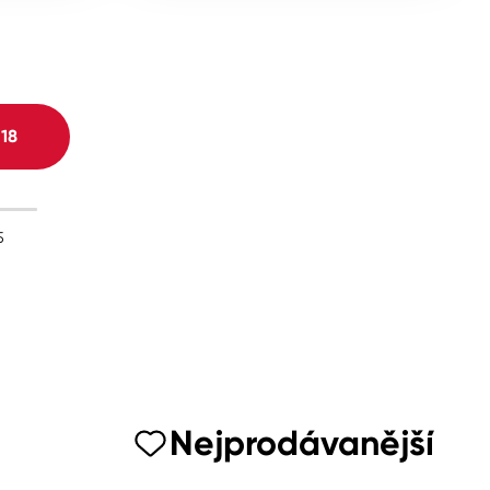
H
18
5
Nejprodávanější