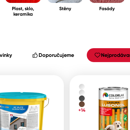
Plast, sklo,
Stěny
Fasády
keramika
cké
vinky
Doporučujeme
Nejprodávan
+14