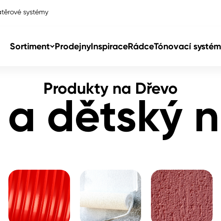
těrové systémy
ý nábytek
Sortiment
Prodejny
Inspirace
Rádce
Tónovací systém
Produkty na Dřevo
Col
 a dětský 
Col
dy
Col