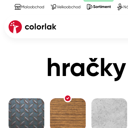
Sortiment
Maloobchod
Velkoobchod
Ná
Sortiment
Produkty na Dřevo
hračky a dětsk
Kov
hračky
Dřevo
Beton, asfalt, minerální podkla
Plast, sklo, keramika
Stěny
Fasády