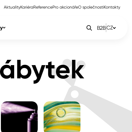
Aktuality
Kariéra
Reference
Pro akcionáře
O společnosti
Kontakty
y
CZ
B2B
orlak Dekor
CZ
nábytek
orlak Profi
SK
orlak Pta
PL
EN