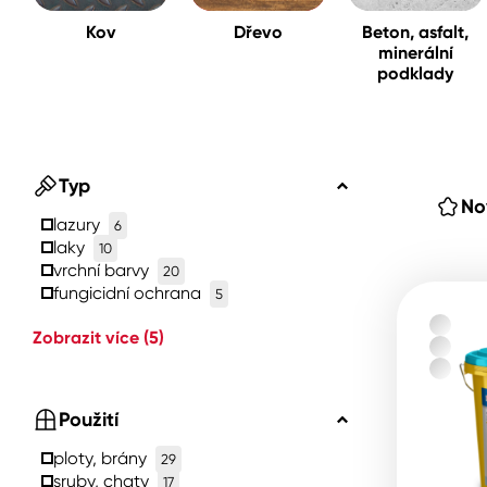
Kov
Dřevo
Beton, asfalt,
minerální
Spreje
podklady
Ředidla, tužidla, čističe, techni
kapaliny
Typ
No
lazury
6
laky
10
vrchní barvy
20
fungicidní ochrana
5
Zobrazit více
(5)
Použití
ploty, brány
29
sruby, chaty
17