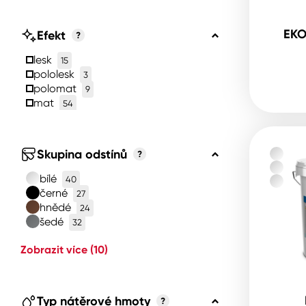
EKO
Efekt
?
lesk
15
pololesk
3
polomat
9
mat
54
Skupina odstínů
?
bílé
40
černé
27
hnědé
24
šedé
32
Zobrazit více
(10)
Typ nátěrové hmoty
?