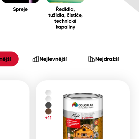
Spreje
Ředidla,
tužidla, čističe,
technické
kapaliny
ější
Nejlevnější
Nejdražší
+11