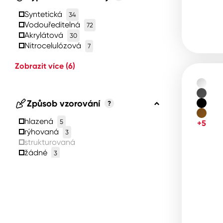
Syntetická
34
Vodouředitelná
72
Akrylátová
30
Nitrocelulózová
7
Zobrazit více
(6)
Způsob vzorování
?
hlazená
5
+5
rýhovaná
3
strukturovaná
žádné
3