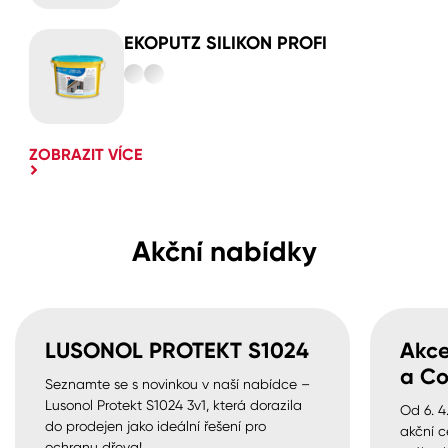
EKOPUTZ SILIKON PROFI
ZOBRAZIT VÍCE
Akční nabídky
LUSONOL PROTEKT S1024
Akce
a Co
Seznamte se s novinkou v naší nabídce –
Lusonol Protekt S1024 3v1, která dorazila
Od 6. 4
do prodejen jako ideální řešení pro
akční c
ochranu dřeva!