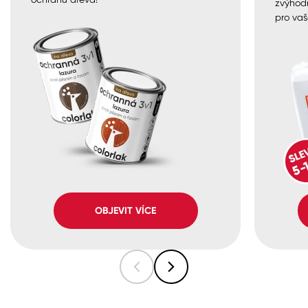
zvýhod
pro vaš
OBJEVIT VÍCE