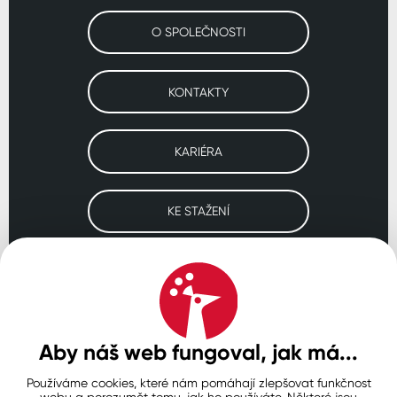
O SPOLEČNOSTI
KONTAKTY
KARIÉRA
KE STAŽENÍ
Navštivte naše pobočky
ČESKO
SLOVENSKO
POLSKO
WORLDWIDE
Aby náš web fungoval, jak má...
Používáme cookies, které nám pomáhají zlepšovat funkčnost
Ochrana osobních údajů
Zásady používání souborů cookie