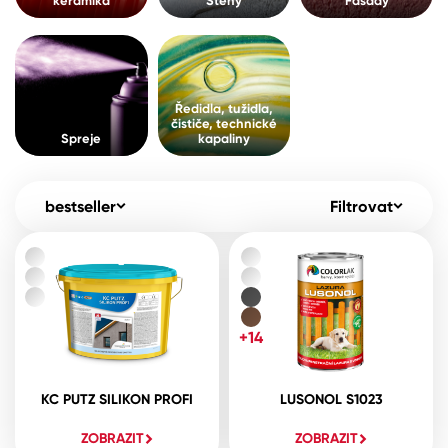
keramika
Stěny
Fasády
Pro akcionáře
O společnosti
Spreje
Kontakty
Ředidla, tužidla, čističe, technické
Ředidla, tužidla,
kapaliny
čističe, technické
B2B
+420 800 145 555
Po – Pá: 8:00–15:00
Spreje
kapaliny
Česko
Slovensko
Polsko
Worldwide
bestseller
Filtrovat
+14
KC PUTZ SILIKON PROFI
LUSONOL S1023
ZOBRAZIT
ZOBRAZIT