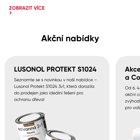
ZOBRAZIT VÍCE
Akční nabídky
LUSONOL PROTEKT S1024
Akce
a Co
Seznamte se s novinkou v naší nabídce –
Lusonol Protekt S1024 3v1, která dorazila
Od 6. 4
do prodejen jako ideální řešení pro
akční c
ochranu dřeva!
zvýhod
pro vaš