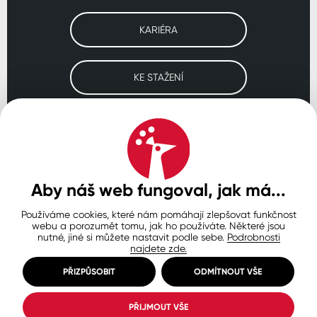
KARIÉRA
KE STAŽENÍ
Navštivte naše pobočky
ČESKO
SLOVENSKO
POLSKO
WORLDWIDE
Aby náš web fungoval, jak má...
Používáme cookies, které nám pomáhají zlepšovat funkčnost
Ochrana osobních údajů
Zásady používání souborů cookie
webu a porozumět tomu, jak ho používáte. Některé jsou
Nastavení cookies
nutné, jiné si můžete nastavit podle sebe.
Podrobnosti
najdete zde.
© Copyright 2026 COLORLAK
Created by inCUBE
PŘIZPŮSOBIT
ODMÍTNOUT VŠE
PŘIJMOUT VŠE