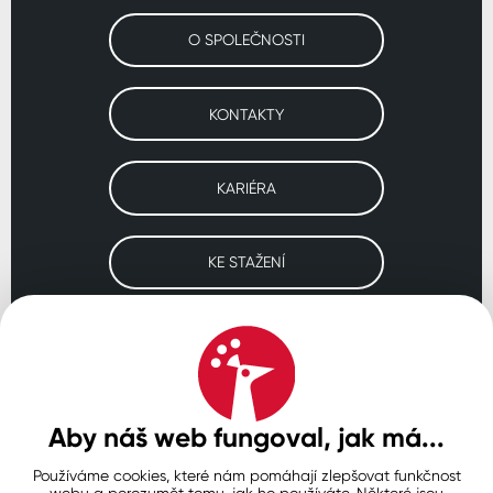
O SPOLEČNOSTI
KONTAKTY
KARIÉRA
KE STAŽENÍ
Navštivte naše pobočky
ČESKO
SLOVENSKO
POLSKO
WORLDWIDE
Aby náš web fungoval, jak má...
Používáme cookies, které nám pomáhají zlepšovat funkčnost
Ochrana osobních údajů
Zásady používání souborů cookie