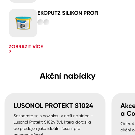
EKOPUTZ SILIKON PROFI
ZOBRAZIT VÍCE
Akční nabídky
LUSONOL PROTEKT S1024
Akce
a Co
Seznamte se s novinkou v naší nabídce –
Lusonol Protekt S1024 3v1, která dorazila
Od 6. 4
do prodejen jako ideální řešení pro
akční c
ochranu dřeva!