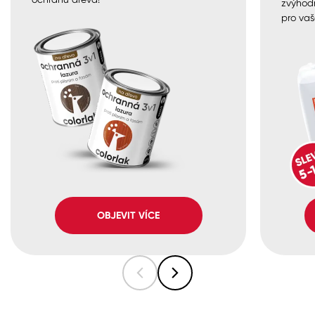
zvýhod
pro vaš
OBJEVIT VÍCE