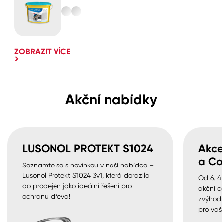
ZOBRAZIT VÍCE
Akční nabídky
LUSONOL PROTEKT S1024
Akce
a Co
Seznamte se s novinkou v naší nabídce –
Lusonol Protekt S1024 3v1, která dorazila
Od 6. 4
do prodejen jako ideální řešení pro
akční c
ochranu dřeva!
zvýhod
pro vaš