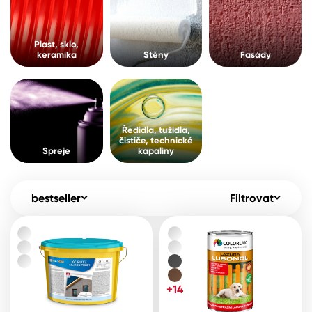
Pro akcionáře
O společnosti
Spreje
Kontakty
Plast, sklo,
keramika
Stěny
Fasády
Ředidla, tužidla, čističe, technické
kapaliny
B2B
+420 800 145 555
Po – Pá: 8:00–15:00
Česko
Slovensko
Polsko
Worldwide
Ředidla, tužidla,
čističe, technické
Spreje
kapaliny
bestseller
Filtrovat
+14