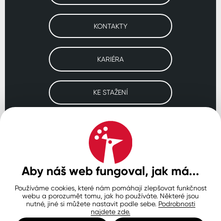
KONTAKTY
KARIÉRA
KE STAŽENÍ
Navštivte naše pobočky
ČESKO
SLOVENSKO
POLSKO
WORLDWIDE
Aby náš web fungoval, jak má...
Používáme cookies, které nám pomáhají zlepšovat funkčnost
Ochrana osobních údajů
Zásady používání souborů cookie
webu a porozumět tomu, jak ho používáte. Některé jsou
Nastavení cookies
nutné, jiné si můžete nastavit podle sebe.
Podrobnosti
najdete zde.
© Copyright 2026 COLORLAK