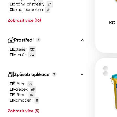
altány, přístřešky
24
okna, eurookna
16
Zobrazit více
(16)
KC 
Prostředí
?
Exteriér
137
Interiér
164
Způsob aplikace
?
Štětec
97
Váleček
69
Stříkání
117
Namáčení
11
Zobrazit více
(5)