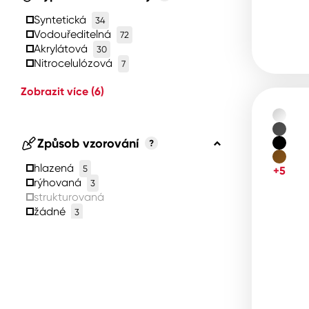
Syntetická
34
Vodouředitelná
72
Akrylátová
30
Nitrocelulózová
7
Zobrazit více
(6)
Způsob vzorování
?
hlazená
5
+5
rýhovaná
3
strukturovaná
žádné
3