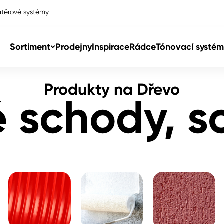
těrové systémy
 schodiště
Sortiment
Prodejny
Inspirace
Rádce
Tónovací systém
Produkty na Dřevo
Col
 schody, s
Col
dy
Col