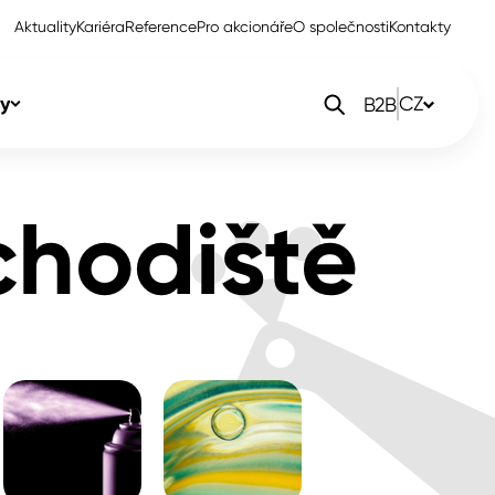
Aktuality
Kariéra
Reference
Pro akcionáře
O společnosti
Kontakty
y
CZ
B2B
orlak Dekor
CZ
chodiště
orlak Profi
SK
orlak Pta
PL
EN