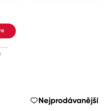
H
18
5
Nejprodávanější