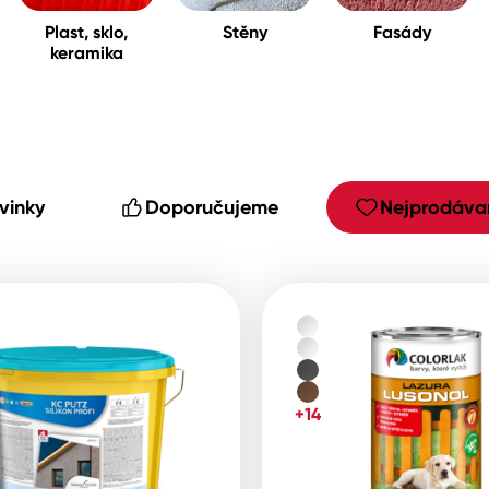
Plast, sklo,
Stěny
Fasády
keramika
cké
vinky
Doporučujeme
Nejprodávan
+14