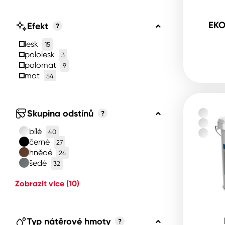
EKO
Efekt
?
lesk
15
pololesk
3
polomat
9
mat
54
Skupina odstínů
?
bílé
40
černé
27
hnědé
24
šedé
32
Zobrazit více
(10)
Typ nátěrové hmoty
?