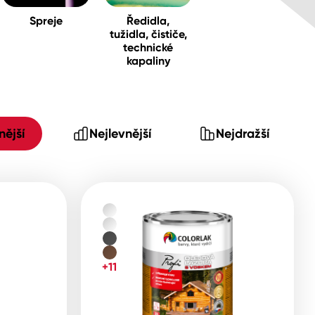
Spreje
Ředidla,
tužidla, čističe,
technické
kapaliny
ější
Nejlevnější
Nejdražší
+11