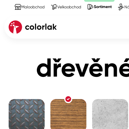
Sortiment
Maloobchod
Velkoobchod
Ná
Sortiment
Produkty na Dřevo
dřevěné schody,
Kov
dřevěné
Dřevo
Beton, asfalt, minerální podkla
Plast, sklo, keramika
Stěny
Fasády