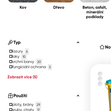
Kov
Dřevo
Beton, asfalt,
minerální
Spreje
podklady
Ředidla, tužidla, čističe, techni
kapaliny
Typ
No
lazury
6
laky
10
vrchní barvy
20
fungicidní ochrana
5
Zobrazit více
(5)
Použití
ploty, brány
29
sruby, chaty
17