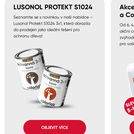
LUSONOL PROTEKT S1024
Akce
a Co
Seznamte se s novinkou v naší nabídce –
Lusonol Protekt S1024 3v1, která dorazila
Od 6. 4
do prodejen jako ideální řešení pro
akční c
ochranu dřeva!
zvýhod
pro vaš
OBJEVIT VÍCE