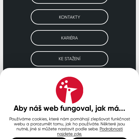
KONTAKTY
KARIÉRA
KE STAŽENÍ
Navštivte naše pobočky
ČESKO
SLOVENSKO
POLSKO
WORLDWIDE
Aby náš web fungoval, jak má...
Používáme cookies, které nám pomáhají zlepšovat funkčnost
Ochrana osobních údajů
Zásady používání souborů cookie
webu a porozumět tomu, jak ho používáte. Některé jsou
Nastavení cookies
nutné, jiné si můžete nastavit podle sebe.
Podrobnosti
najdete zde.
© Copyright 2026 COLORLAK