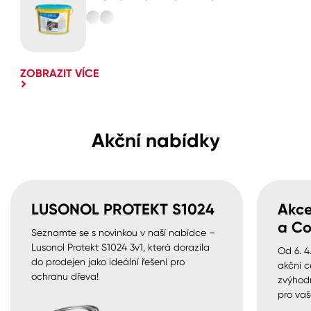
ZOBRAZIT VÍCE
Akční nabídky
LUSONOL PROTEKT S1024
Akce
a Co
Seznamte se s novinkou v naší nabídce –
Lusonol Protekt S1024 3v1, která dorazila
Od 6. 4
do prodejen jako ideální řešení pro
akční c
ochranu dřeva!
zvýhod
pro vaš