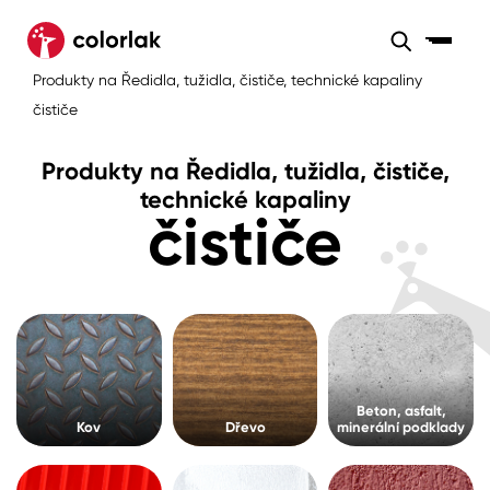
Sortiment
Produkty na Ředidla, tužidla, čističe, technické kapaliny
Sortiment
Tónovací systémy
čističe
Nátěrové
Maloobchod
Velkoobchod
Sortiment
systémy
Produkty na Ředidla, tužidla, čističe,
Kov
Colorlak Dekor
technické kapaliny
čističe
Sortiment
Dřevo
Colorlak Profi
Prodejny
Inspirace
Rádce
Beton, asfalt, minerální podklady
Colorlak Pta
Tónovací systémy
Plast, sklo, keramika
Beton, asfalt,
Úvod
Aktuality
Stěny
Kov
Dřevo
minerální podklady
Kariéra
Reference
Fasády