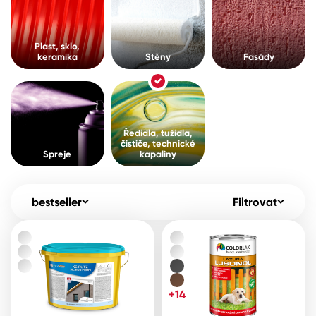
Pro akcionáře
O společnosti
Spreje
Kontakty
Plast, sklo,
keramika
Stěny
Fasády
Ředidla, tužidla, čističe, technické
kapaliny
B2B
+420 800 145 555
Po – Pá: 8:00–15:00
Česko
Slovensko
Polsko
Worldwide
Ředidla, tužidla,
čističe, technické
Spreje
kapaliny
bestseller
Filtrovat
+14