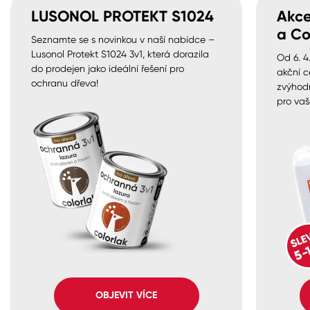
LUSONOL PROTEKT S1024
Akce
a Co
Seznamte se s novinkou v naší nabídce –
Lusonol Protekt S1024 3v1, která dorazila
Od 6. 4
do prodejen jako ideální řešení pro
akční c
ochranu dřeva!
zvýhod
pro vaš
OBJEVIT VÍCE