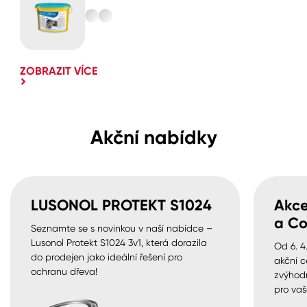
ZOBRAZIT VÍCE
Akční nabídky
LUSONOL PROTEKT S1024
Akce
a Co
Seznamte se s novinkou v naší nabídce –
Lusonol Protekt S1024 3v1, která dorazila
Od 6. 4
do prodejen jako ideální řešení pro
akční c
ochranu dřeva!
zvýhod
pro vaš