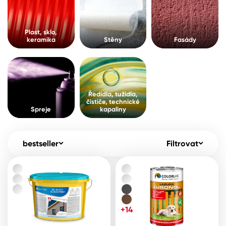
Pro akcionáře
O společnosti
Spreje
Kontakty
Plast, sklo,
keramika
Stěny
Fasády
Ředidla, tužidla, čističe, technické
kapaliny
B2B
+420 800 145 555
Po – Pá: 8:00–15:00
Česko
Slovensko
Polsko
Worldwide
Ředidla, tužidla,
čističe, technické
Spreje
kapaliny
bestseller
Filtrovat
+14