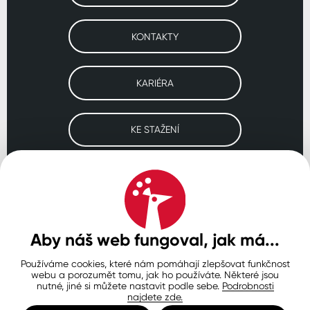
KONTAKTY
KARIÉRA
KE STAŽENÍ
Navštivte naše pobočky
ČESKO
SLOVENSKO
POLSKO
WORLDWIDE
Aby náš web fungoval, jak má...
Používáme cookies, které nám pomáhají zlepšovat funkčnost
Ochrana osobních údajů
Zásady používání souborů cookie
webu a porozumět tomu, jak ho používáte. Některé jsou
Nastavení cookies
nutné, jiné si můžete nastavit podle sebe.
Podrobnosti
najdete zde.
© Copyright 2026 COLORLAK