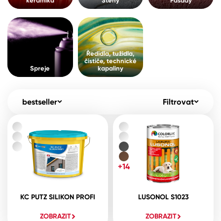
keramika
Stěny
Fasády
Pro akcionáře
O společnosti
Spreje
Kontakty
Ředidla, tužidla, čističe, technické
Ředidla, tužidla,
kapaliny
čističe, technické
B2B
+420 800 145 555
Po – Pá: 8:00–15:00
Spreje
kapaliny
Česko
Slovensko
Polsko
Worldwide
bestseller
Filtrovat
+14
KC PUTZ SILIKON PROFI
LUSONOL S1023
ZOBRAZIT
ZOBRAZIT