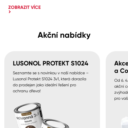
ZOBRAZIT VÍCE
Akční nabídky
LUSONOL PROTEKT S1024
Akce
a Co
Seznamte se s novinkou v naší nabídce –
Lusonol Protekt S1024 3v1, která dorazila
Od 6. 4
do prodejen jako ideální řešení pro
akční c
ochranu dřeva!
zvýhod
pro vaš