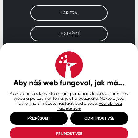
KARIÉRA
KE STAŽENÍ
Navštivte naše pobočky
ČESKO
SLOVENSKO
POLSKO
WORLDWIDE
Aby náš web fungoval, jak má...
Používáme cookies, které nám pomáhají zlepšovat funkčnost
Ochrana osobních údajů
Zásady používání souborů cookie
webu a porozumět tomu, jak ho používáte. Některé jsou
Nastavení cookies
nutné, jiné si můžete nastavit podle sebe.
Podrobnosti
najdete zde.
© Copyright 2026 COLORLAK
Created by inCUBE
PŘIZPŮSOBIT
ODMÍTNOUT VŠE
PŘIJMOUT VŠE