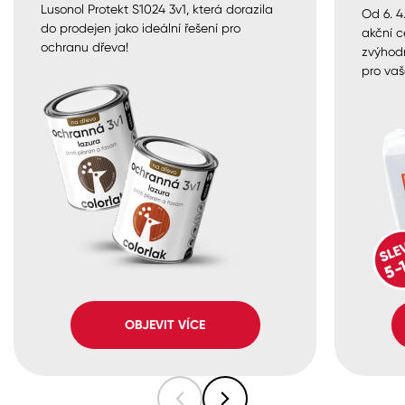
Lusonol Protekt S1024 3v1, která dorazila
Od 6. 4
do prodejen jako ideální řešení pro
akční c
ochranu dřeva!
zvýhod
pro vaš
OBJEVIT VÍCE