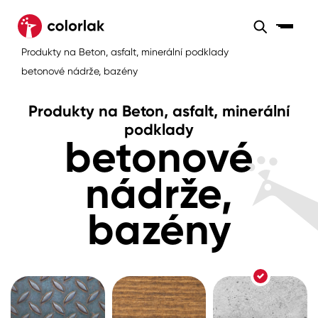
Sortiment
Produkty na Beton, asfalt, minerální podklady
Sortiment
Tónovací systémy
betonové nádrže, bazény
Nátěrové
Maloobchod
Velkoobchod
Sortiment
systémy
Produkty na Beton, asfalt, minerální
Kov
Colorlak Dekor
podklady
betonové
Sortiment
Dřevo
Colorlak Profi
Prodejny
nádrže,
Inspirace
Rádce
Beton, asfalt, minerální podklady
Colorlak Pta
bazény
Tónovací systémy
Plast, sklo, keramika
Úvod
Aktuality
Stěny
Kariéra
Reference
Fasády