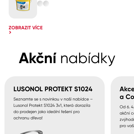
ZOBRAZIT VÍCE
Akční
nabídky
LUSONOL PROTEKT S1024
Akce
a Co
Seznamte se s novinkou v naší nabídce –
Lusonol Protekt S1024 3v1, která dorazila
Od 6. 4
do prodejen jako ideální řešení pro
akční c
ochranu dřeva!
zvýhod
pro vaš