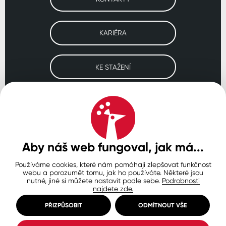
KARIÉRA
KE STAŽENÍ
Navštivte naše pobočky
ČESKO
SLOVENSKO
POLSKO
WORLDWIDE
Aby náš web fungoval, jak má...
Používáme cookies, které nám pomáhají zlepšovat funkčnost
Ochrana osobních údajů
Zásady používání souborů cookie
webu a porozumět tomu, jak ho používáte. Některé jsou
Nastavení cookies
nutné, jiné si můžete nastavit podle sebe.
Podrobnosti
najdete zde.
© Copyright 2026 COLORLAK
Created by inCUBE
PŘIZPŮSOBIT
ODMÍTNOUT VŠE