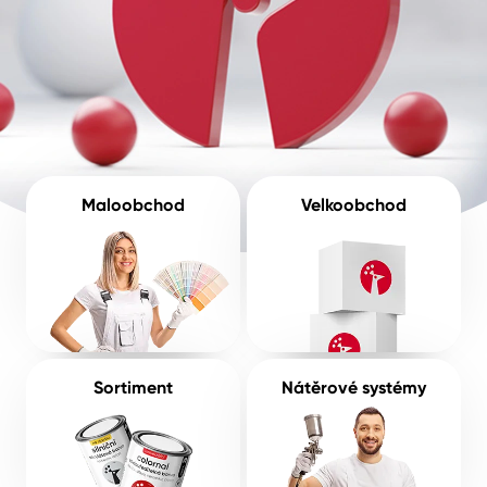
Pro akcionáře
O společnosti
Spreje
Kontakty
Ředidla, tužidla, čističe, technické
kapaliny
B2B
+420 800 145 555
Po – Pá: 8:00–15:00
Česko
Slovensko
Polsko
Worldwide
Maloobchod
Velkoobchod
Sortiment
Nátěrové systémy