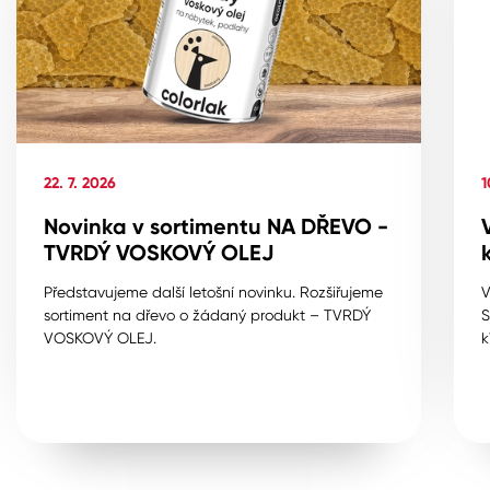
22. 7. 2026
1
Novinka v sortimentu NA DŘEVO -
TVRDÝ VOSKOVÝ OLEJ
Představujeme další letošní novinku. Rozšiřujeme
V
sortiment na dřevo o žádaný produkt – TVRDÝ
S
VOSKOVÝ OLEJ.
k
p
%