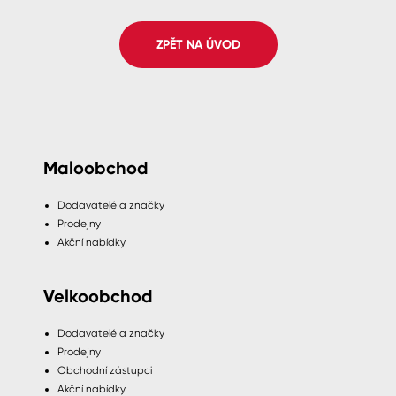
Spreje
ZPĚT NA ÚVOD
Ředidla, tužidla, čističe, technické
kapaliny
Maloobchod
Dodavatelé a značky
Prodejny
Akční nabídky
Velkoobchod
Dodavatelé a značky
Prodejny
Obchodní zástupci
Akční nabídky