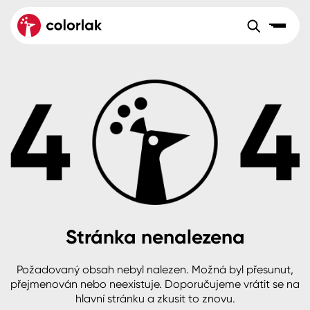
Sortiment
Tónovací systémy
Nátěrové
Maloobchod
Velkoobchod
Sortiment
systémy
Kov
Colorlak Dekor
Aktuality
Dřevo
Colorlak Profi
Reference
O společnosti
Kariéra
Beton, asfalt, minerální podklady
Colorlak Pta
Pro akcionáře
Kontakty
Plast, sklo, keramika
Stránka nenalezena
Stěny
Požadovaný obsah nebyl nalezen. Možná byl přesunut,
B2B
+420 800 145 555
Po – Pá: 8:00–15:00
přejmenován nebo neexistuje. Doporučujeme vrátit se na
Česko
Slovensko
Polsko
Worldwide
hlavní stránku a zkusit to znovu.
Fasády