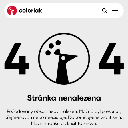
Sortiment
Tónovací systémy
Nátěrové
Maloobchod
Velkoobchod
Sortiment
systémy
Kov
Colorlak Dekor
Aktuality
Dřevo
Colorlak Profi
Reference
O společnosti
Kariéra
Beton, asfalt, minerální podklady
Colorlak Pta
Pro akcionáře
Kontakty
Plast, sklo, keramika
Stránka nenalezena
Stěny
Požadovaný obsah nebyl nalezen. Možná byl přesunut,
B2B
+420 800 145 555
Po – Pá: 8:00–15:00
přejmenován nebo neexistuje. Doporučujeme vrátit se na
Česko
Slovensko
Polsko
Worldwide
hlavní stránku a zkusit to znovu.
Fasády