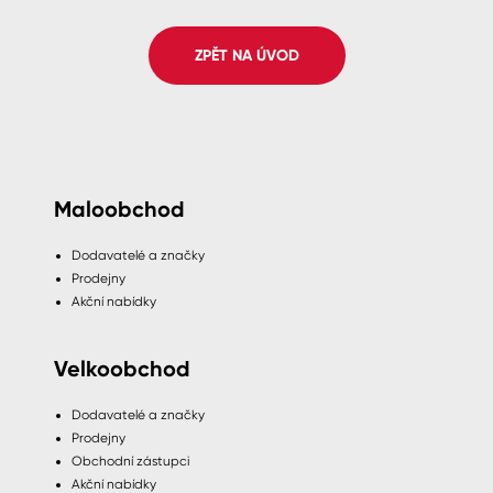
Spreje
ZPĚT NA ÚVOD
Ředidla, tužidla, čističe, technické
kapaliny
Maloobchod
Dodavatelé a značky
Prodejny
Akční nabídky
Velkoobchod
Dodavatelé a značky
Prodejny
Obchodní zástupci
Akční nabídky