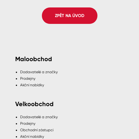
Spreje
ZPĚT NA ÚVOD
Ředidla, tužidla, čističe, technické
kapaliny
Maloobchod
Dodavatelé a značky
Prodejny
Akční nabídky
Velkoobchod
Dodavatelé a značky
Prodejny
Obchodní zástupci
Akční nabídky