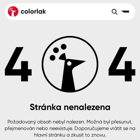
Sortiment
Tónovací systémy
Nátěrové
Maloobchod
Velkoobchod
Sortiment
systémy
Kov
Colorlak Dekor
Aktuality
Dřevo
Colorlak Profi
Reference
O společnosti
Kariéra
Beton, asfalt, minerální podklady
Colorlak Pta
Pro akcionáře
Kontakty
Plast, sklo, keramika
Stránka nenalezena
Stěny
Požadovaný obsah nebyl nalezen. Možná byl přesunut,
B2B
+420 800 145 555
Po – Pá: 8:00–15:00
přejmenován nebo neexistuje. Doporučujeme vrátit se na
Česko
Slovensko
Polsko
Worldwide
hlavní stránku a zkusit to znovu.
Fasády