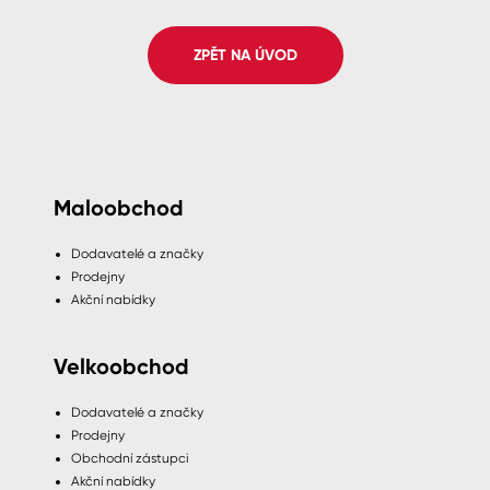
Spreje
ZPĚT NA ÚVOD
Ředidla, tužidla, čističe, technické
kapaliny
Maloobchod
Dodavatelé a značky
Prodejny
Akční nabídky
Velkoobchod
Dodavatelé a značky
Prodejny
Obchodní zástupci
Akční nabídky