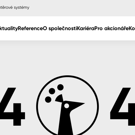
těrové systémy
ktuality
Reference
O společnosti
Kariéra
Pro akcionáře
Ko
Col
Col
dy
Col