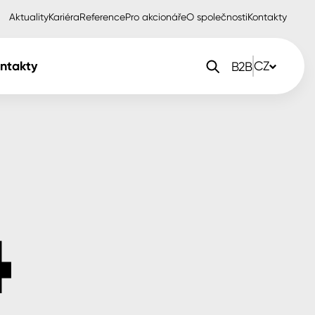
Aktuality
Kariéra
Reference
Pro akcionáře
O společnosti
Kontakty
ntakty
CZ
B2B
orlak Dekor
CZ
orlak Profi
SK
orlak Pta
PL
EN