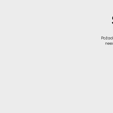
Spreje
Ředidla, tužidla, čističe, techni
kapaliny
Požad
neex