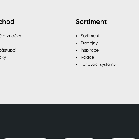
chod
Sortiment
é a značky
Sortiment
Prodejny
zástupci
Inspirace
dky
Rádce
Tónovací systémy