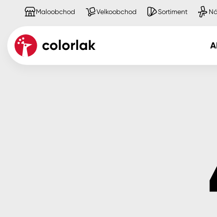
Maloobchod
Velkoobchod
Sortiment
Ná
A
Kov
Dřevo
Beton, asfalt, minerální podkla
Plast, sklo, keramika
Stěny
Fasády