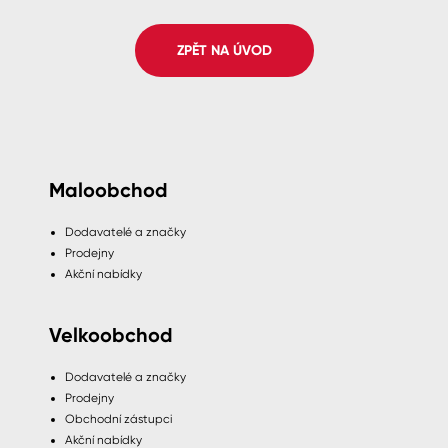
Spreje
ZPĚT NA ÚVOD
Ředidla, tužidla, čističe, technické
kapaliny
Maloobchod
Dodavatelé a značky
Prodejny
Akční nabídky
Velkoobchod
Dodavatelé a značky
Prodejny
Obchodní zástupci
Akční nabídky