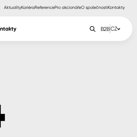
Aktuality
Kariéra
Reference
Pro akcionáře
O společnosti
Kontakty
ntakty
CZ
B2B
orlak Dekor
CZ
orlak Profi
SK
orlak Pta
PL
EN