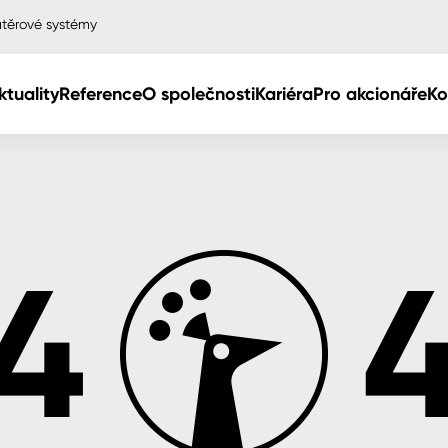
těrové systémy
ktuality
Reference
O společnosti
Kariéra
Pro akcionáře
Ko
Col
Col
dy
Col