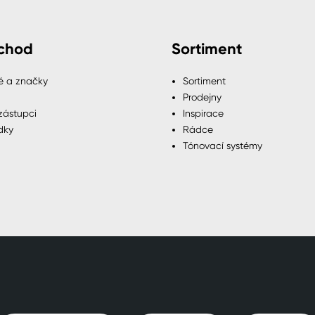
chod
Sortiment
é a značky
Sortiment
Prodejny
zástupci
Inspirace
dky
Rádce
Tónovací systémy