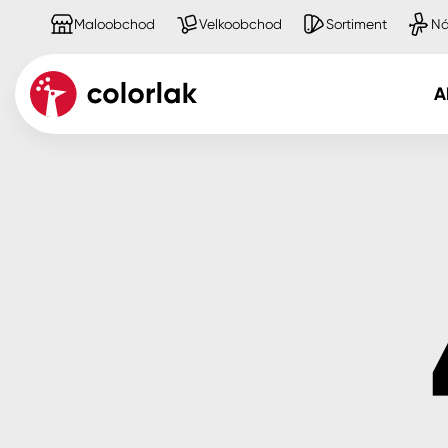
Maloobchod
Velkoobchod
Sortiment
Ná
A
Kov
Dřevo
Beton, asfalt, minerální podkla
Plast, sklo, keramika
Stěny
Fasády