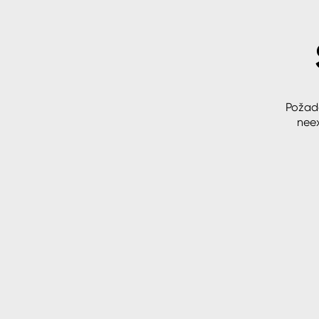
Spreje
Ředidla, tužidla, čističe, techni
kapaliny
Požad
neex