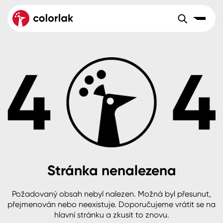
Sortiment
Tónovací systémy
Nátěrové
Maloobchod
Velkoobchod
Sortiment
systémy
Kov
Colorlak Dekor
Aktuality
Dřevo
Colorlak Profi
Reference
O společnosti
Kariéra
Beton, asfalt, minerální podklady
Colorlak Pta
Pro akcionáře
Kontakty
Plast, sklo, keramika
Stránka nenalezena
Stěny
Požadovaný obsah nebyl nalezen. Možná byl přesunut,
B2B
+420 800 145 555
Po – Pá: 8:00–15:00
přejmenován nebo neexistuje. Doporučujeme vrátit se na
Česko
Slovensko
Polsko
Worldwide
hlavní stránku a zkusit to znovu.
Fasády