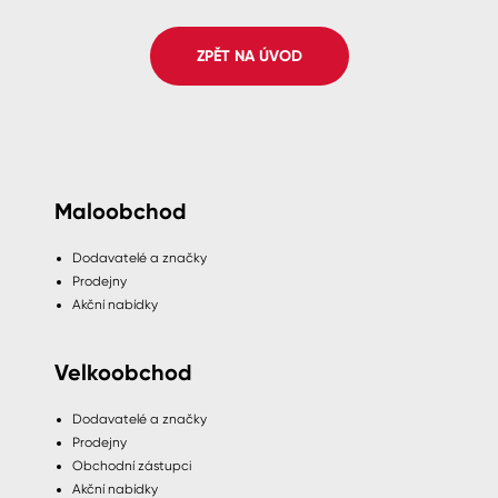
Spreje
ZPĚT NA ÚVOD
Ředidla, tužidla, čističe, technické
kapaliny
Maloobchod
Dodavatelé a značky
Prodejny
Akční nabídky
Velkoobchod
Dodavatelé a značky
Prodejny
Obchodní zástupci
Akční nabídky