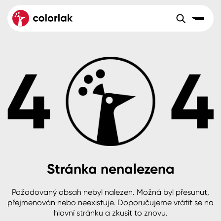
Sortiment
Tónovací systémy
Nátěrové
Maloobchod
Velkoobchod
Sortiment
systémy
Kov
Colorlak Dekor
Aktuality
Dřevo
Colorlak Profi
Reference
O společnosti
Kariéra
Beton, asfalt, minerální podklady
Colorlak Pta
Pro akcionáře
Kontakty
Plast, sklo, keramika
Stránka nenalezena
Stěny
Požadovaný obsah nebyl nalezen. Možná byl přesunut,
B2B
+420 800 145 555
Po – Pá: 8:00–15:00
přejmenován nebo neexistuje. Doporučujeme vrátit se na
Česko
Slovensko
Polsko
Worldwide
hlavní stránku a zkusit to znovu.
Fasády