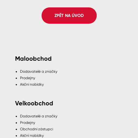
Spreje
ZPĚT NA ÚVOD
Ředidla, tužidla, čističe, technické
kapaliny
Maloobchod
Dodavatelé a značky
Prodejny
Akční nabídky
Velkoobchod
Dodavatelé a značky
Prodejny
Obchodní zástupci
Akční nabídky