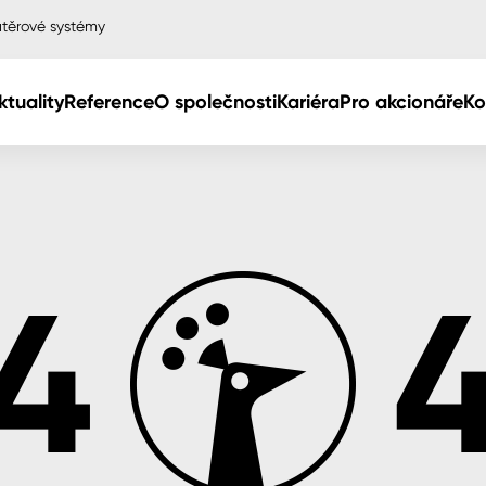
těrové systémy
ktuality
Reference
O společnosti
Kariéra
Pro akcionáře
Ko
Col
Col
dy
Col