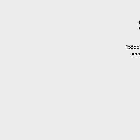
Spreje
Ředidla, tužidla, čističe, techni
kapaliny
Požad
neex