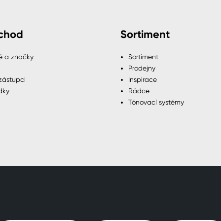
chod
Sortiment
é a značky
Sortiment
Prodejny
zástupci
Inspirace
dky
Rádce
Tónovací systémy