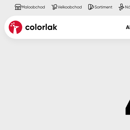
Maloobchod
Velkoobchod
Sortiment
Ná
A
Kov
Dřevo
Beton, asfalt, minerální podkla
Plast, sklo, keramika
Stěny
Fasády