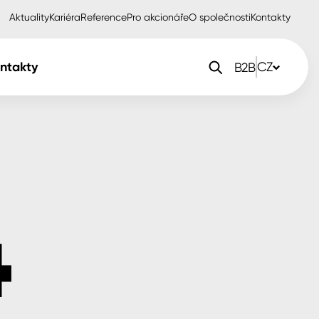
Aktuality
Kariéra
Reference
Pro akcionáře
O společnosti
Kontakty
ntakty
CZ
B2B
orlak Dekor
CZ
orlak Profi
SK
orlak Pta
PL
EN