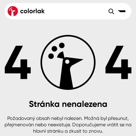
Sortiment
Tónovací systémy
Nátěrové
Maloobchod
Velkoobchod
Sortiment
systémy
Kov
Colorlak Dekor
Aktuality
Dřevo
Colorlak Profi
Reference
O společnosti
Kariéra
Beton, asfalt, minerální podklady
Colorlak Pta
Pro akcionáře
Kontakty
Plast, sklo, keramika
Stránka nenalezena
Stěny
Požadovaný obsah nebyl nalezen. Možná byl přesunut,
B2B
+420 800 145 555
Po – Pá: 8:00–15:00
přejmenován nebo neexistuje. Doporučujeme vrátit se na
Česko
Slovensko
Polsko
Worldwide
hlavní stránku a zkusit to znovu.
Fasády