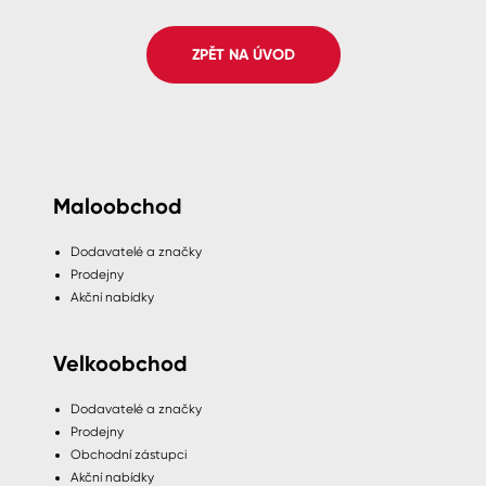
Spreje
ZPĚT NA ÚVOD
Ředidla, tužidla, čističe, technické
kapaliny
Maloobchod
Dodavatelé a značky
Prodejny
Akční nabídky
Velkoobchod
Dodavatelé a značky
Prodejny
Obchodní zástupci
Akční nabídky