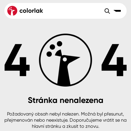
Sortiment
Tónovací systémy
Nátěrové
Maloobchod
Velkoobchod
Sortiment
systémy
Kov
Colorlak Dekor
Aktuality
Dřevo
Colorlak Profi
Reference
O společnosti
Kariéra
Beton, asfalt, minerální podklady
Colorlak Pta
Pro akcionáře
Kontakty
Plast, sklo, keramika
Stránka nenalezena
Stěny
Požadovaný obsah nebyl nalezen. Možná byl přesunut,
B2B
+420 800 145 555
Po – Pá: 8:00–15:00
přejmenován nebo neexistuje. Doporučujeme vrátit se na
Česko
Slovensko
Polsko
Worldwide
hlavní stránku a zkusit to znovu.
Fasády