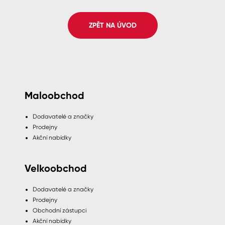
Spreje
ZPĚT NA ÚVOD
Ředidla, tužidla, čističe, technické
kapaliny
Maloobchod
Dodavatelé a značky
Prodejny
Akční nabídky
Velkoobchod
Dodavatelé a značky
Prodejny
Obchodní zástupci
Akční nabídky