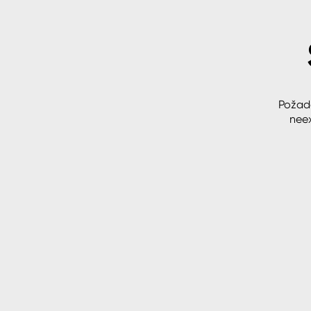
Spreje
Ředidla, tužidla, čističe, techni
kapaliny
Požad
neex