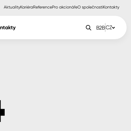
Aktuality
Kariéra
Reference
Pro akcionáře
O společnosti
Kontakty
ntakty
CZ
B2B
orlak Dekor
CZ
orlak Profi
SK
orlak Pta
PL
EN