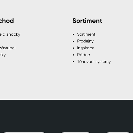
chod
Sortiment
é a značky
Sortiment
Prodejny
zástupci
Inspirace
dky
Rádce
Tónovací systémy