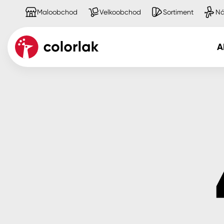
Maloobchod
Velkoobchod
Sortiment
Ná
A
Kov
Dřevo
Beton, asfalt, minerální podkla
Plast, sklo, keramika
Stěny
Fasády