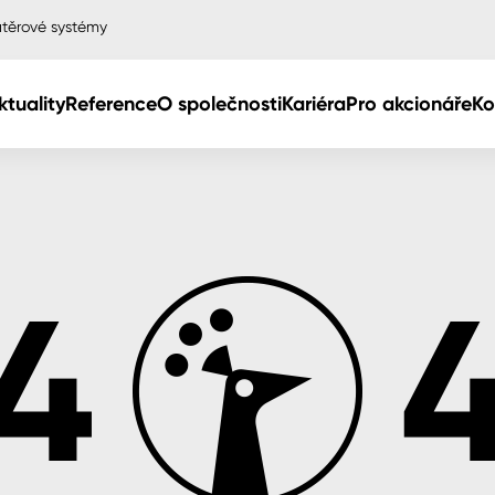
těrové systémy
ktuality
Reference
O společnosti
Kariéra
Pro akcionáře
Ko
Col
Col
dy
Col