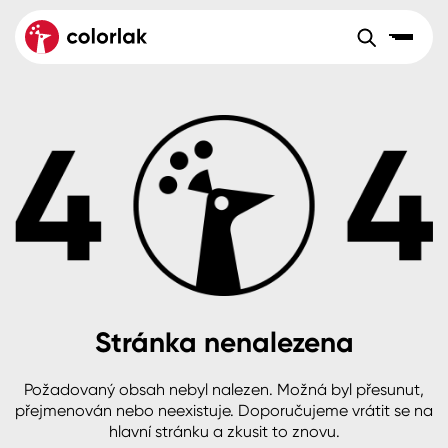
Sortiment
Tónovací systémy
Nátěrové
Maloobchod
Velkoobchod
Sortiment
systémy
Kov
Colorlak Dekor
Aktuality
Dřevo
Colorlak Profi
Reference
O společnosti
Kariéra
Beton, asfalt, minerální podklady
Colorlak Pta
Pro akcionáře
Kontakty
Plast, sklo, keramika
Stránka nenalezena
Stěny
Požadovaný obsah nebyl nalezen. Možná byl přesunut,
B2B
+420 800 145 555
Po – Pá: 8:00–15:00
přejmenován nebo neexistuje. Doporučujeme vrátit se na
Česko
Slovensko
Polsko
Worldwide
hlavní stránku a zkusit to znovu.
Fasády