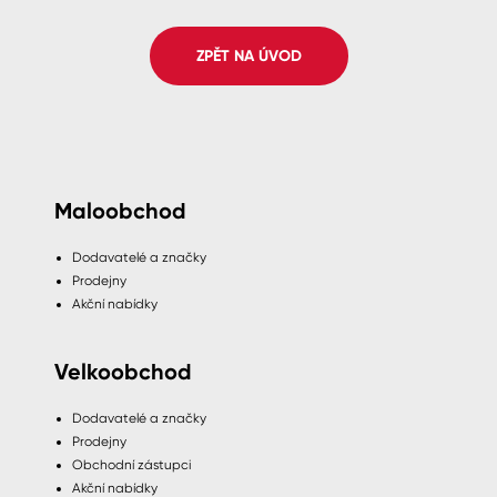
Spreje
ZPĚT NA ÚVOD
Ředidla, tužidla, čističe, technické
kapaliny
Maloobchod
Dodavatelé a značky
Prodejny
Akční nabídky
Velkoobchod
Dodavatelé a značky
Prodejny
Obchodní zástupci
Akční nabídky