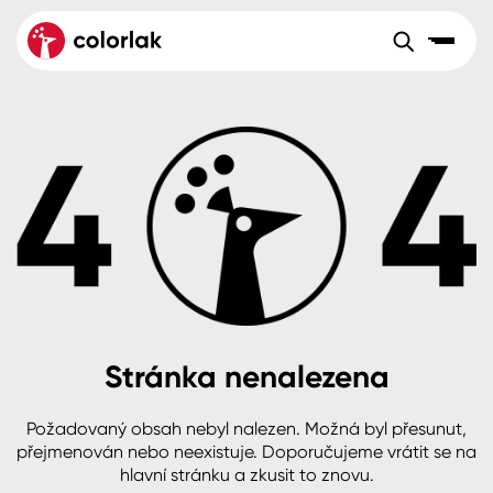
Sortiment
Tónovací systémy
Nátěrové
Maloobchod
Velkoobchod
Sortiment
systémy
Kov
Colorlak Dekor
Aktuality
Dřevo
Colorlak Profi
Reference
O společnosti
Kariéra
Beton, asfalt, minerální podklady
Colorlak Pta
Pro akcionáře
Kontakty
Plast, sklo, keramika
Stránka nenalezena
Stěny
Požadovaný obsah nebyl nalezen. Možná byl přesunut,
B2B
+420 800 145 555
Po – Pá: 8:00–15:00
přejmenován nebo neexistuje. Doporučujeme vrátit se na
Česko
Slovensko
Polsko
Worldwide
hlavní stránku a zkusit to znovu.
Fasády