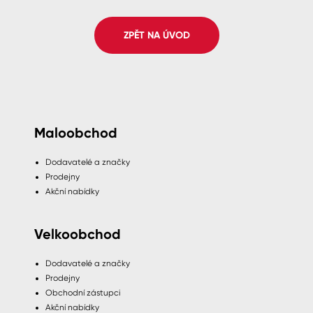
Spreje
ZPĚT NA ÚVOD
Ředidla, tužidla, čističe, technické
kapaliny
Maloobchod
Dodavatelé a značky
Prodejny
Akční nabídky
Velkoobchod
Dodavatelé a značky
Prodejny
Obchodní zástupci
Akční nabídky