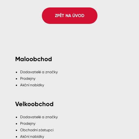
Spreje
ZPĚT NA ÚVOD
Ředidla, tužidla, čističe, technické
kapaliny
Maloobchod
Dodavatelé a značky
Prodejny
Akční nabídky
Velkoobchod
Dodavatelé a značky
Prodejny
Obchodní zástupci
Akční nabídky