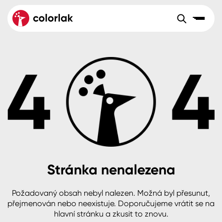
Sortiment
Tónovací systémy
Nátěrové
Maloobchod
Velkoobchod
Sortiment
systémy
Kov
Colorlak Dekor
Aktuality
Dřevo
Colorlak Profi
Reference
O společnosti
Kariéra
Beton, asfalt, minerální podklady
Colorlak Pta
Pro akcionáře
Kontakty
Plast, sklo, keramika
Stránka nenalezena
Stěny
Požadovaný obsah nebyl nalezen. Možná byl přesunut,
B2B
+420 800 145 555
Po – Pá: 8:00–15:00
přejmenován nebo neexistuje. Doporučujeme vrátit se na
Česko
Slovensko
Polsko
Worldwide
hlavní stránku a zkusit to znovu.
Fasády