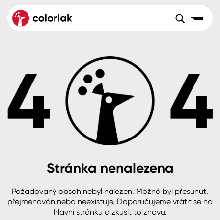
Sortiment
Tónovací systémy
Nátěrové
Maloobchod
Velkoobchod
Sortiment
systémy
Kov
Colorlak Dekor
Sortiment
Dřevo
Colorlak Profi
Prodejny
Inspirace
Rádce
Beton, asfalt, minerální podklady
Colorlak Pta
Tónovací systémy
Plast, sklo, keramika
Stránka nenalezena
Úvod
Aktuality
Stěny
Požadovaný obsah nebyl nalezen. Možná byl přesunut,
přejmenován nebo neexistuje. Doporučujeme vrátit se na
Kariéra
Reference
hlavní stránku a zkusit to znovu.
Fasády