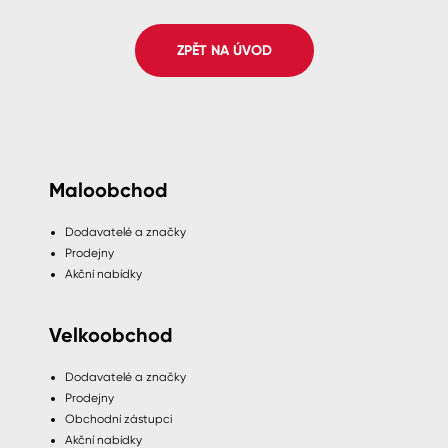
Pro akcionáře
O společnosti
Spreje
Kontakty
ZPĚT NA ÚVOD
Ředidla, tužidla, čističe, technické
kapaliny
B2B
+420 800 145 555
Po – Pá: 8:00–15:00
Česko
Slovensko
Polsko
Worldwide
Maloobchod
Dodavatelé a značky
Prodejny
Akční nabídky
Velkoobchod
Dodavatelé a značky
Prodejny
Obchodní zástupci
Akční nabídky