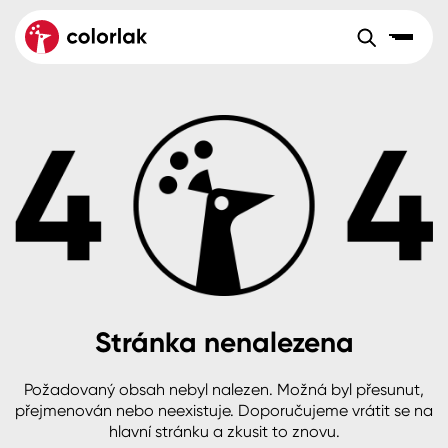
Sortiment
Tónovací systémy
Nátěrové
Maloobchod
Velkoobchod
Sortiment
systémy
Kov
Colorlak Dekor
Sortiment
Dřevo
Colorlak Profi
Prodejny
Inspirace
Rádce
Beton, asfalt, minerální podklady
Colorlak Pta
Tónovací systémy
Plast, sklo, keramika
Stránka nenalezena
Úvod
Aktuality
Stěny
Požadovaný obsah nebyl nalezen. Možná byl přesunut,
přejmenován nebo neexistuje. Doporučujeme vrátit se na
Kariéra
Reference
hlavní stránku a zkusit to znovu.
Fasády