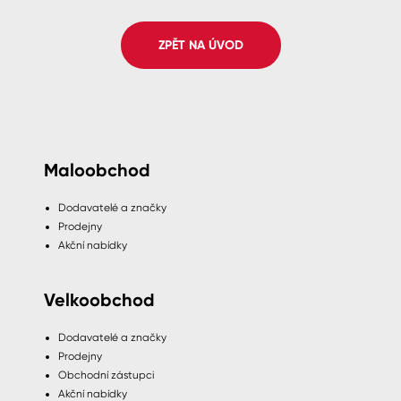
Pro akcionáře
O společnosti
Spreje
Kontakty
ZPĚT NA ÚVOD
Ředidla, tužidla, čističe, technické
kapaliny
B2B
+420 800 145 555
Po – Pá: 8:00–15:00
Česko
Slovensko
Polsko
Worldwide
Maloobchod
Dodavatelé a značky
Prodejny
Akční nabídky
Velkoobchod
Dodavatelé a značky
Prodejny
Obchodní zástupci
Akční nabídky