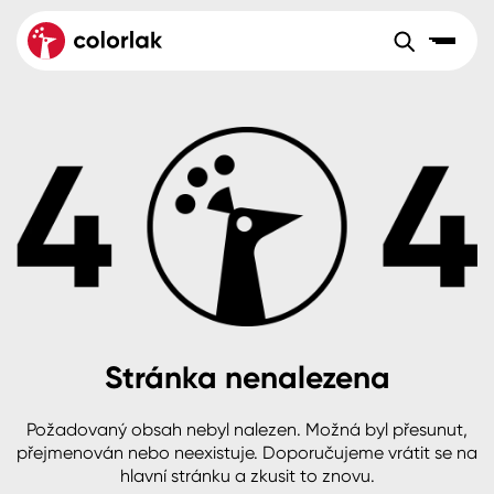
Sortiment
Tónovací systémy
Nátěrové
Maloobchod
Velkoobchod
Sortiment
systémy
Kov
Colorlak Dekor
Sortiment
Dřevo
Colorlak Profi
Prodejny
Inspirace
Rádce
Beton, asfalt, minerální podklady
Colorlak Pta
Tónovací systémy
Plast, sklo, keramika
Stránka nenalezena
Úvod
Aktuality
Stěny
Požadovaný obsah nebyl nalezen. Možná byl přesunut,
přejmenován nebo neexistuje. Doporučujeme vrátit se na
Kariéra
Reference
hlavní stránku a zkusit to znovu.
Fasády