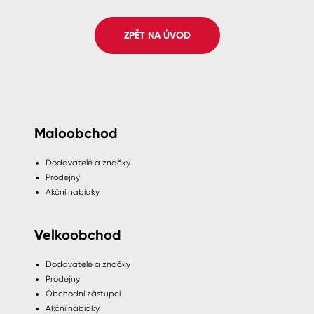
Pro akcionáře
O společnosti
Spreje
Kontakty
ZPĚT NA ÚVOD
Ředidla, tužidla, čističe, technické
kapaliny
B2B
+420 800 145 555
Po – Pá: 8:00–15:00
Česko
Slovensko
Polsko
Worldwide
Maloobchod
Dodavatelé a značky
Prodejny
Akční nabídky
Velkoobchod
Dodavatelé a značky
Prodejny
Obchodní zástupci
Akční nabídky