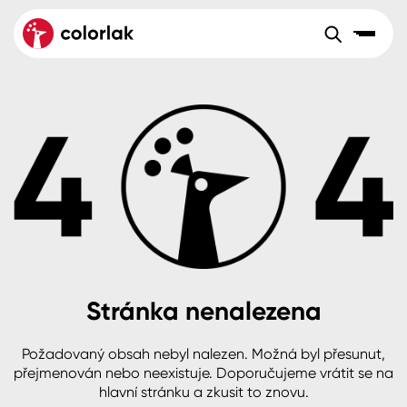
Sortiment
Tónovací systémy
Nátěrové
Maloobchod
Velkoobchod
Sortiment
systémy
Kov
Colorlak Dekor
Sortiment
Dřevo
Colorlak Profi
Prodejny
Inspirace
Rádce
Beton, asfalt, minerální podklady
Colorlak Pta
Tónovací systémy
Plast, sklo, keramika
Stránka nenalezena
Úvod
Aktuality
Stěny
Požadovaný obsah nebyl nalezen. Možná byl přesunut,
přejmenován nebo neexistuje. Doporučujeme vrátit se na
Kariéra
Reference
hlavní stránku a zkusit to znovu.
Fasády