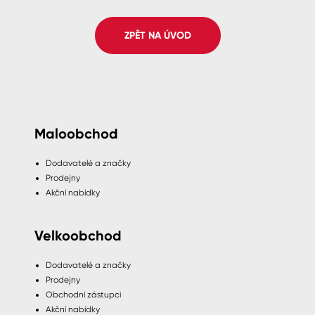
Pro akcionáře
O společnosti
Spreje
Kontakty
ZPĚT NA ÚVOD
Ředidla, tužidla, čističe, technické
kapaliny
B2B
+420 800 145 555
Po – Pá: 8:00–15:00
Česko
Slovensko
Polsko
Worldwide
Maloobchod
Dodavatelé a značky
Prodejny
Akční nabídky
Velkoobchod
Dodavatelé a značky
Prodejny
Obchodní zástupci
Akční nabídky