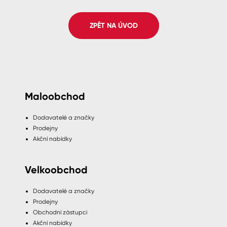
Spreje
ZPĚT NA ÚVOD
Ředidla, tužidla, čističe, technické
kapaliny
Maloobchod
Dodavatelé a značky
Prodejny
Akční nabídky
Velkoobchod
Dodavatelé a značky
Prodejny
Obchodní zástupci
Akční nabídky