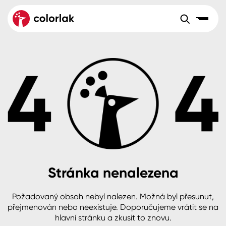
Sortiment
Tónovací systémy
Nátěrové
Maloobchod
Velkoobchod
Sortiment
systémy
Kov
Colorlak Dekor
Aktuality
Dřevo
Colorlak Profi
Reference
O společnosti
Kariéra
Beton, asfalt, minerální podklady
Colorlak Pta
Pro akcionáře
Kontakty
Plast, sklo, keramika
Stránka nenalezena
Stěny
Požadovaný obsah nebyl nalezen. Možná byl přesunut,
B2B
+420 800 145 555
Po – Pá: 8:00–15:00
přejmenován nebo neexistuje. Doporučujeme vrátit se na
Česko
Slovensko
Polsko
Worldwide
hlavní stránku a zkusit to znovu.
Fasády