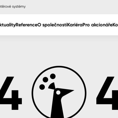
těrové systémy
ktuality
Reference
O společnosti
Kariéra
Pro akcionáře
Ko
Col
Col
dy
Col