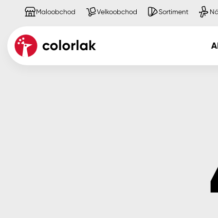
Maloobchod
Velkoobchod
Sortiment
Ná
A
Kov
Dřevo
Beton, asfalt, minerální podkla
Plast, sklo, keramika
Stěny
Fasády