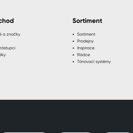
chod
Sortiment
é a značky
Sortiment
Prodejny
zástupci
Inspirace
dky
Rádce
Tónovací systémy