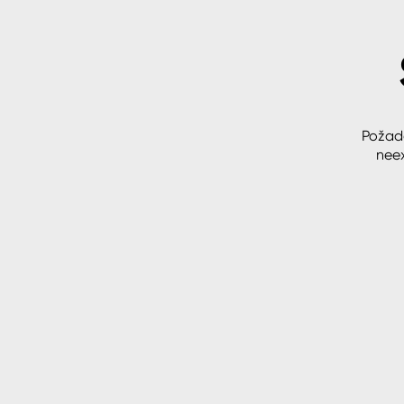
Spreje
Ředidla, tužidla, čističe, techni
kapaliny
Požad
neex