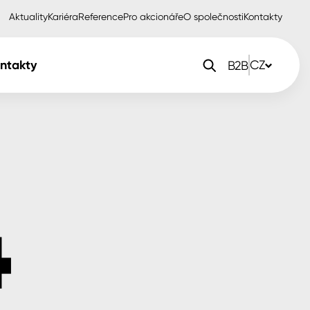
Aktuality
Kariéra
Reference
Pro akcionáře
O společnosti
Kontakty
ntakty
CZ
B2B
orlak Dekor
CZ
orlak Profi
SK
orlak Pta
PL
EN