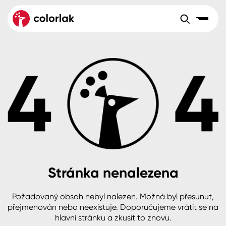
Sortiment
Tónovací systémy
Nátěrové
Maloobchod
Velkoobchod
Sortiment
systémy
Kov
Colorlak Dekor
Aktuality
Dřevo
Colorlak Profi
Reference
O společnosti
Kariéra
Beton, asfalt, minerální podklady
Colorlak Pta
Pro akcionáře
Kontakty
Plast, sklo, keramika
Stránka nenalezena
Stěny
Požadovaný obsah nebyl nalezen. Možná byl přesunut,
B2B
+420 800 145 555
Po – Pá: 8:00–15:00
přejmenován nebo neexistuje. Doporučujeme vrátit se na
Česko
Slovensko
Polsko
Worldwide
hlavní stránku a zkusit to znovu.
Fasády