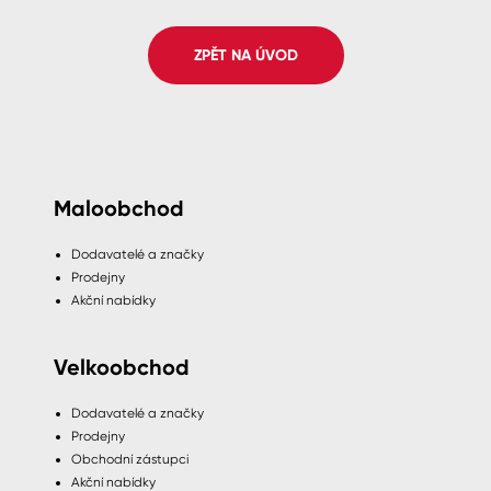
Spreje
ZPĚT NA ÚVOD
Ředidla, tužidla, čističe, technické
kapaliny
Maloobchod
Dodavatelé a značky
Prodejny
Akční nabídky
Velkoobchod
Dodavatelé a značky
Prodejny
Obchodní zástupci
Akční nabídky