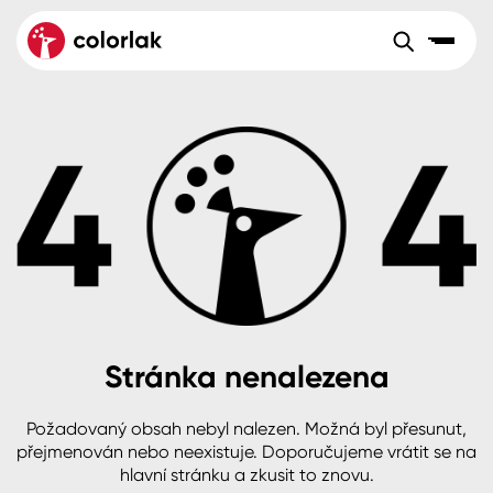
Sortiment
Tónovací systémy
Nátěrové
Maloobchod
Velkoobchod
Sortiment
systémy
Kov
Colorlak Dekor
Aktuality
Dřevo
Colorlak Profi
Reference
O společnosti
Kariéra
Beton, asfalt, minerální podklady
Colorlak Pta
Pro akcionáře
Kontakty
Plast, sklo, keramika
Stránka nenalezena
Stěny
Požadovaný obsah nebyl nalezen. Možná byl přesunut,
B2B
+420 800 145 555
Po – Pá: 8:00–15:00
přejmenován nebo neexistuje. Doporučujeme vrátit se na
Česko
Slovensko
Polsko
Worldwide
hlavní stránku a zkusit to znovu.
Fasády