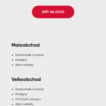
Spreje
ZPĚT NA ÚVOD
Ředidla, tužidla, čističe, technické
kapaliny
Maloobchod
Dodavatelé a značky
Prodejny
Akční nabídky
Velkoobchod
Dodavatelé a značky
Prodejny
Obchodní zástupci
Akční nabídky