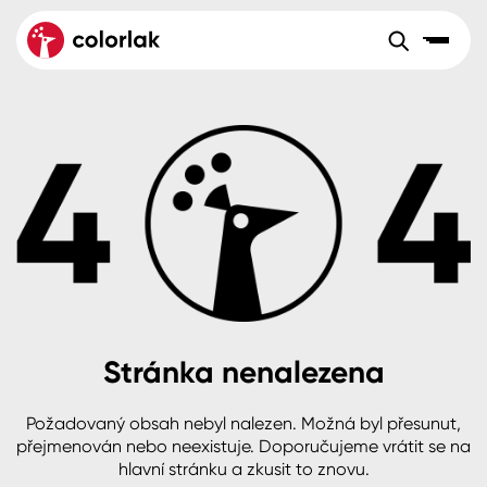
Sortiment
Tónovací systémy
Nátěrové
Maloobchod
Velkoobchod
Sortiment
systémy
Kov
Colorlak Dekor
Aktuality
Dřevo
Colorlak Profi
Reference
O společnosti
Kariéra
Beton, asfalt, minerální podklady
Colorlak Pta
Pro akcionáře
Kontakty
Plast, sklo, keramika
Stránka nenalezena
Stěny
Požadovaný obsah nebyl nalezen. Možná byl přesunut,
B2B
+420 800 145 555
Po – Pá: 8:00–15:00
přejmenován nebo neexistuje. Doporučujeme vrátit se na
Česko
Slovensko
Polsko
Worldwide
hlavní stránku a zkusit to znovu.
Fasády