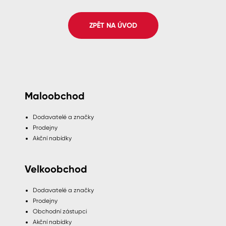
Spreje
ZPĚT NA ÚVOD
Ředidla, tužidla, čističe, technické
kapaliny
Maloobchod
Dodavatelé a značky
Prodejny
Akční nabídky
Velkoobchod
Dodavatelé a značky
Prodejny
Obchodní zástupci
Akční nabídky