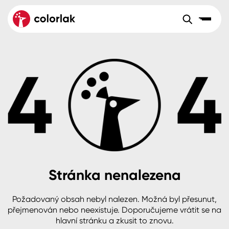
Sortiment
Tónovací systémy
Nátěrové
Maloobchod
Velkoobchod
Sortiment
systémy
Kov
Colorlak Dekor
Aktuality
Dřevo
Colorlak Profi
Reference
O společnosti
Kariéra
Beton, asfalt, minerální podklady
Colorlak Pta
Pro akcionáře
Kontakty
Plast, sklo, keramika
Stránka nenalezena
Stěny
Požadovaný obsah nebyl nalezen. Možná byl přesunut,
B2B
+420 800 145 555
Po – Pá: 8:00–15:00
přejmenován nebo neexistuje. Doporučujeme vrátit se na
Česko
Slovensko
Polsko
Worldwide
hlavní stránku a zkusit to znovu.
Fasády