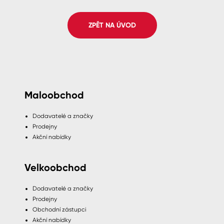
Spreje
ZPĚT NA ÚVOD
Ředidla, tužidla, čističe, technické
kapaliny
Maloobchod
Dodavatelé a značky
Prodejny
Akční nabídky
Velkoobchod
Dodavatelé a značky
Prodejny
Obchodní zástupci
Akční nabídky