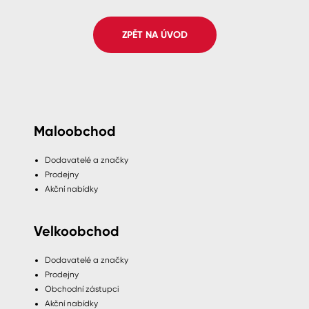
Spreje
ZPĚT NA ÚVOD
Ředidla, tužidla, čističe, technické
kapaliny
Maloobchod
Dodavatelé a značky
Prodejny
Akční nabídky
Velkoobchod
Dodavatelé a značky
Prodejny
Obchodní zástupci
Akční nabídky