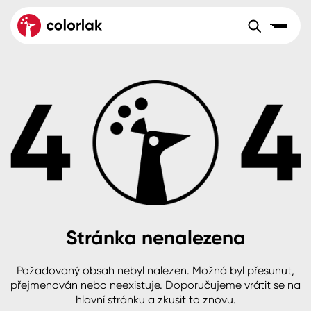
Sortiment
Tónovací systémy
Nátěrové
Maloobchod
Velkoobchod
Sortiment
systémy
Kov
Colorlak Dekor
Aktuality
Dřevo
Colorlak Profi
Reference
O společnosti
Kariéra
Beton, asfalt, minerální podklady
Colorlak Pta
Pro akcionáře
Kontakty
Plast, sklo, keramika
Stránka nenalezena
Stěny
Požadovaný obsah nebyl nalezen. Možná byl přesunut,
B2B
+420 800 145 555
Po – Pá: 8:00–15:00
přejmenován nebo neexistuje. Doporučujeme vrátit se na
Česko
Slovensko
Polsko
Worldwide
hlavní stránku a zkusit to znovu.
Fasády