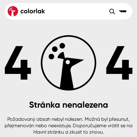
Sortiment
Tónovací systémy
Nátěrové
Maloobchod
Velkoobchod
Sortiment
systémy
Kov
Colorlak Dekor
Aktuality
Dřevo
Colorlak Profi
Reference
O společnosti
Kariéra
Beton, asfalt, minerální podklady
Colorlak Pta
Pro akcionáře
Kontakty
Plast, sklo, keramika
Stránka nenalezena
Stěny
Požadovaný obsah nebyl nalezen. Možná byl přesunut,
B2B
+420 800 145 555
Po – Pá: 8:00–15:00
přejmenován nebo neexistuje. Doporučujeme vrátit se na
Česko
Slovensko
Polsko
Worldwide
hlavní stránku a zkusit to znovu.
Fasády