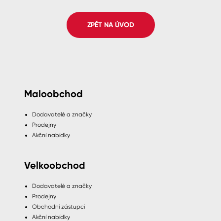
Spreje
ZPĚT NA ÚVOD
Ředidla, tužidla, čističe, technické
kapaliny
Maloobchod
Dodavatelé a značky
Prodejny
Akční nabídky
Velkoobchod
Dodavatelé a značky
Prodejny
Obchodní zástupci
Akční nabídky