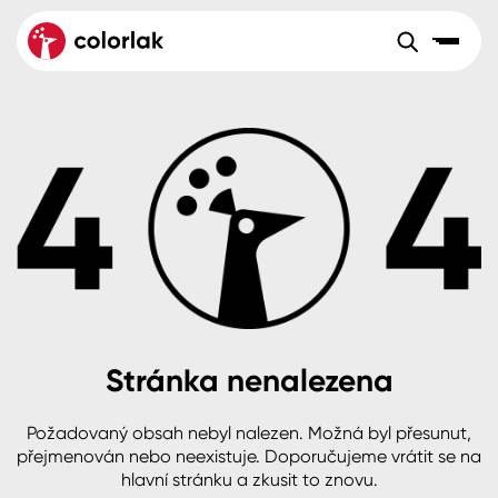
Sortiment
Tónovací systémy
Nátěrové
Maloobchod
Velkoobchod
Sortiment
systémy
Kov
Colorlak Dekor
Aktuality
Dřevo
Colorlak Profi
Reference
O společnosti
Kariéra
Beton, asfalt, minerální podklady
Colorlak Pta
Pro akcionáře
Kontakty
Plast, sklo, keramika
Stránka nenalezena
Stěny
Požadovaný obsah nebyl nalezen. Možná byl přesunut,
B2B
+420 800 145 555
Po – Pá: 8:00–15:00
přejmenován nebo neexistuje. Doporučujeme vrátit se na
Česko
Slovensko
Polsko
Worldwide
hlavní stránku a zkusit to znovu.
Fasády