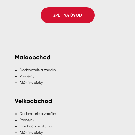
Spreje
ZPĚT NA ÚVOD
Ředidla, tužidla, čističe, technické
kapaliny
Maloobchod
Dodavatelé a značky
Prodejny
Akční nabídky
Velkoobchod
Dodavatelé a značky
Prodejny
Obchodní zástupci
Akční nabídky