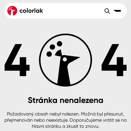
Sortiment
Tónovací systémy
Nátěrové
Maloobchod
Velkoobchod
Sortiment
systémy
Kov
Colorlak Dekor
Aktuality
Dřevo
Colorlak Profi
Reference
O společnosti
Kariéra
Beton, asfalt, minerální podklady
Colorlak Pta
Pro akcionáře
Kontakty
Plast, sklo, keramika
Stránka nenalezena
Stěny
Požadovaný obsah nebyl nalezen. Možná byl přesunut,
B2B
+420 800 145 555
Po – Pá: 8:00–15:00
přejmenován nebo neexistuje. Doporučujeme vrátit se na
Česko
Slovensko
Polsko
Worldwide
hlavní stránku a zkusit to znovu.
Fasády