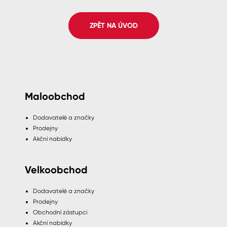
Spreje
ZPĚT NA ÚVOD
Ředidla, tužidla, čističe, technické
kapaliny
Maloobchod
Dodavatelé a značky
Prodejny
Akční nabídky
Velkoobchod
Dodavatelé a značky
Prodejny
Obchodní zástupci
Akční nabídky