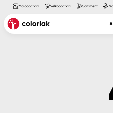
Maloobchod
Velkoobchod
Sortiment
Ná
A
Kov
Dřevo
Beton, asfalt, minerální podkla
Plast, sklo, keramika
Stěny
Fasády