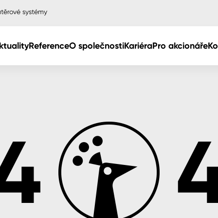
těrové systémy
ktuality
Reference
O společnosti
Kariéra
Pro akcionáře
Ko
Col
Col
dy
Col