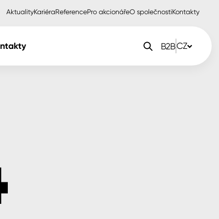
Aktuality
Kariéra
Reference
Pro akcionáře
O společnosti
Kontakty
ntakty
CZ
B2B
orlak Dekor
CZ
orlak Profi
SK
orlak Pta
PL
EN