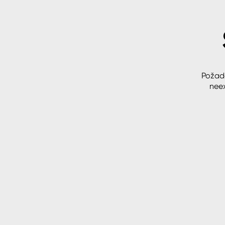
Spreje
Ředidla, tužidla, čističe, techni
kapaliny
Požad
neex