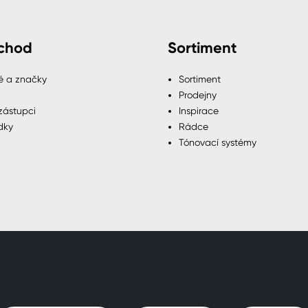
chod
Sortiment
é a značky
Sortiment
Prodejny
zástupci
Inspirace
dky
Rádce
Tónovací systémy