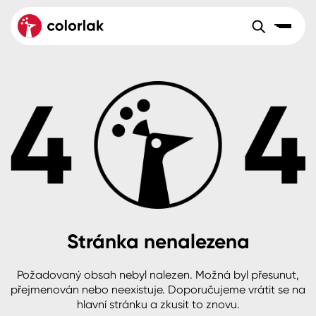
Sortiment
Tónovací systémy
Nátěrové
Maloobchod
Velkoobchod
Sortiment
systémy
Kov
Colorlak Dekor
Aktuality
Dřevo
Colorlak Profi
Reference
O společnosti
Kariéra
Beton, asfalt, minerální podklady
Colorlak Pta
Pro akcionáře
Kontakty
Plast, sklo, keramika
Stránka nenalezena
Stěny
Požadovaný obsah nebyl nalezen. Možná byl přesunut,
B2B
+420 800 145 555
Po – Pá: 8:00–15:00
přejmenován nebo neexistuje. Doporučujeme vrátit se na
Česko
Slovensko
Polsko
Worldwide
hlavní stránku a zkusit to znovu.
Fasády