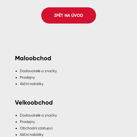
Spreje
ZPĚT NA ÚVOD
Ředidla, tužidla, čističe, technické
kapaliny
Maloobchod
Dodavatelé a značky
Prodejny
Akční nabídky
Velkoobchod
Dodavatelé a značky
Prodejny
Obchodní zástupci
Akční nabídky